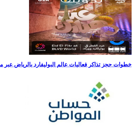
خطوات حجز تذاكر فعاليات عالم البوليفارد بالرياض عبر منصة k 1445-2024