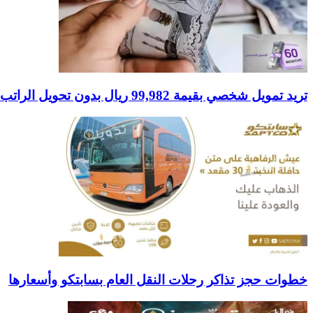
تريد تمويل شخصي بقيمة 99,982 ريال بدون تحويل الراتب على أقساط 1833 خلال 60 شهر بكل سهولة الآن.
خطوات حجز تذاكر رحلات النقل العام بسابتكو وأسعارها